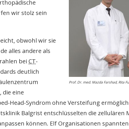
orthopädische
fen wir stolz sein
eicht, obwohl wir sie
e alles andere als
trahlen bei
CT
-
dards deutlich
lsäulenzentrum
Prof. Dr. med. Mazda Farshad, Rita F
 die eine
ed-Head-Syndrom ohne Versteifung ermöglicht.
ätsklinik Balgrist entschlüsselten die zellulär
passen können. Elf Organisationen spannten f