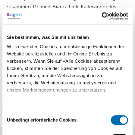
zusammen. Dr. med. Bianca Link, Kaderärztin des
Universitäts-Kinderspitals, bietet an zwei Tagen pro
Monat in der Universitätsklinik Balgrist eine
Sprechstunde an, zusammen mit den Fachspezialisten
Sie bestimmen, was Sie mit uns teilen
der Orthopädie der Universitätsklinik Balgrist. Mit der
Wir verwenden Cookies, um notwendige Funktionen der
intensiven Zusammenarbeit verfolgen die beiden
Website bereitzustellen und Ihr Online-Erlebnis zu
Spitäler das Ziel, den Bereich der Kinderorthopädie in
verbessern. Wenn Sie auf «Alle Cookies akzeptieren»
klicken, stimmen Sie der Speicherung von Cookies auf
Zürich zu stärken und national und international
Ihrem Gerät zu, um die Websitenavigation zu
sowohl klinisch als auch wissenschaftlich
verbessern, die Websitenutzung zu analysieren und
weiterzuentwickeln.
unsere Marketingbemühungen zu unterstützen.
Cookie-Richtlinie
(Abschnitt 10 der
Datenschutzerklärung)
Einwilligungsauswahl
Unbedingt erforderliche Cookies