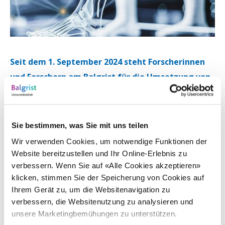
Seit dem 1. September 2024 steht Forscherinnen
und Forschern am Balgrist für die Umsetzung von
Forschungsprojekten die neu geschaffene Clinical
Trial Unit (CTU) Balgrist, eine Weiterentwicklung
von UCAR, zur Verfügung. Sie bietet ein breites
Sie bestimmen, was Sie mit uns teilen
Spektrum an Dienstleistungen, von der Planung
Wir verwenden Cookies, um notwendige Funktionen der
des Projektes bis hin zur Publikation.
Website bereitzustellen und Ihr Online-Erlebnis zu
verbessern. Wenn Sie auf «Alle Cookies akzeptieren»
klicken, stimmen Sie der Speicherung von Cookies auf
Die neu geschaffene Clinical Trial Unit Balgrist ist eine
Ihrem Gerät zu, um die Websitenavigation zu
Weiterentwicklung der bereits etablierten Einheit für
verbessern, die Websitenutzung zu analysieren und
klinische und angewandte Forschung (UCAR). Als
unsere Marketingbemühungen zu unterstützen.
integraler Bestandteil der Universitätsklinik Balgrist