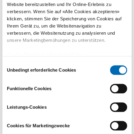
gebaut worden, die Zahl der operativen Eingriffe
Website bereitzustellen und Ihr Online-Erlebnis zu
wuchs stark an und der Materialbedarf pro Operation
verbessern. Wenn Sie auf «Alle Cookies akzeptieren»
klicken, stimmen Sie der Speicherung von Cookies auf
steigt stetig. Konsequenterweise wurden auch die
Ihrem Gerät zu, um die Websitenavigation zu
Prozesse der OP-Logistik überprüft und angepasst.
verbessern, die Websitenutzung zu analysieren und
Neu sind nun das OP-Lager und die
unsere Marketingbemühungen zu unterstützen.
Endoskopieaufbereitung, die sich vorher in separaten
Cookie-Richtlinie
(Abschnitt 10 der
Räumlichkeiten befunden hatte, in die erweiterte Steri
Datenschutzerklärung)
Einwilligungsauswahl
integriert – eine klare Vereinfachung und
Unbedingt erforderliche Cookies
Optimierung (unter anderem auch bezüglich Hygiene).
Funktionelle Cookies
Damit die Steri den Betrieb auch während der
Bauarbeiten durchgehend gewährleisten konnte, war
Leistungs-Cookies
im Hof zwischen den Altbauten und dem Gebäude B2
ein Provisorium platziert worden. Nach einem guten
Cookies für Marketingzwecke
Jahr Bauzeit konnten die modernen und erweiterten