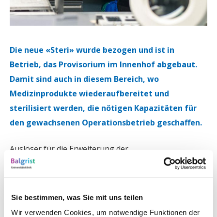
Die neue «Steri» wurde bezogen und ist in
Betrieb, das Provisorium im Innenhof abgebaut.
Damit sind auch in diesem Bereich, wo
Medizinprodukte wiederaufbereitet und
sterilisiert werden, die nötigen Kapazitäten für
den gewachsenen Operationsbetrieb geschaffen.
Auslöser für die Erweiterung der
Aufbereitungseinheit für Medizinprodukte (AEMP),
wie die Steri korrekt bezeichnet wird, war die knapp
gewordene Kapazität: Im Rahmen der
Sie bestimmen, was Sie mit uns teilen
Klinikerweiterung waren zusätzliche Operationssäle
Wir verwenden Cookies, um notwendige Funktionen der