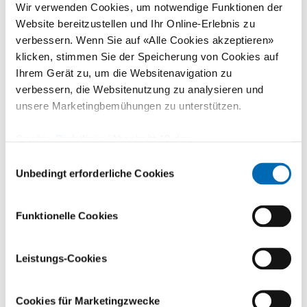
Wir verwenden Cookies, um notwendige Funktionen der
stv. Medizinischen Spitaldirektor der Universitätsklinik
Website bereitzustellen und Ihr Online-Erlebnis zu
Balgrist befördert. In dieser Funktion tritt er die
verbessern. Wenn Sie auf «Alle Cookies akzeptieren»
Nachfolge von Prof. Dr. med. Armin Curt an, der im
klicken, stimmen Sie der Speicherung von Cookies auf
Sommer 2024 emeritiert wurde.
Ihrem Gerät zu, um die Websitenavigation zu
verbessern, die Websitenutzung zu analysieren und
unsere Marketingbemühungen zu unterstützen.
Seit 24 Jahren ist Prof. Patrick Zingg an der
Universitätsklinik Balgrist, seit 2017 als Leiter Hüft-
Cookie-Richtlinie
(Abschnitt 10 der
und Beckenchirurgie und seit 2020 zudem als stv.
Datenschutzerklärung)
Einwilligungsauswahl
Klinikdirektor Orthopädie. Er ist Titularprofessor und
Unbedingt erforderliche Cookies
Lehrbeauftragter der Medizinischen Fakultät der
Universität Zürich. Seine Spezialisierungen sind die
Funktionelle Cookies
gelenkserhaltende Chirurgie bei Impingement und bei
Dysplasie (Hüftarthroskopie, periacetabuläre
Leistungs-Cookies
Beckenosteotomie, femorale
Umstellungsosteotomie), die Prothetik (künstlicher
Cookies für Marketingzwecke