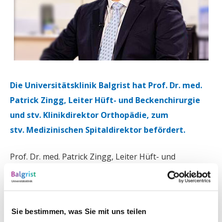
Die Universitätsklinik Balgrist hat Prof. Dr. med.
Patrick Zingg, Leiter Hüft- und Beckenchirurgie
und stv. Klinikdirektor Orthopädie, zum
stv. Medizinischen Spitaldirektor befördert.
Prof. Dr. med. Patrick Zingg, Leiter Hüft- und
Beckenchirurgie und
stv. Klinikdirektor Orthopädie, wurde auf Antrag von
Prof. Dr. med. Mazda Farshad vom Vorstand des
Sie bestimmen, was Sie mit uns teilen
Schweizerischen Vereins Balgrist zum