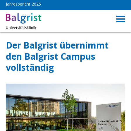
Jahresbericht 2025
Rückblick
Der Balgrist übernimmt
den Balgrist Campus
vollständig