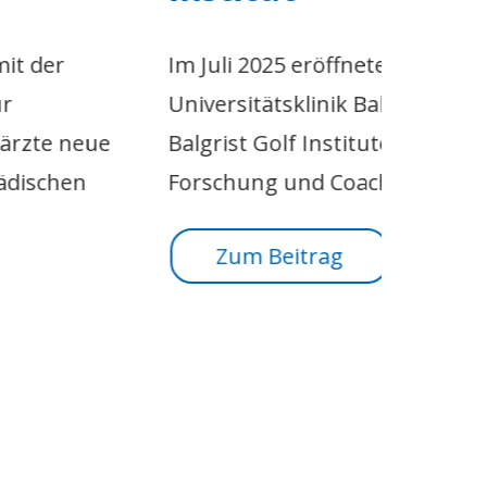
Zukunf
klinis
m Juli 2025 eröffnete die
und te
niversitätsklinik Balgrist das neue
ineina
algrist Golf Institute, das Medizin,
orschung und Coaching vereint.
Zu
Zum Beitrag