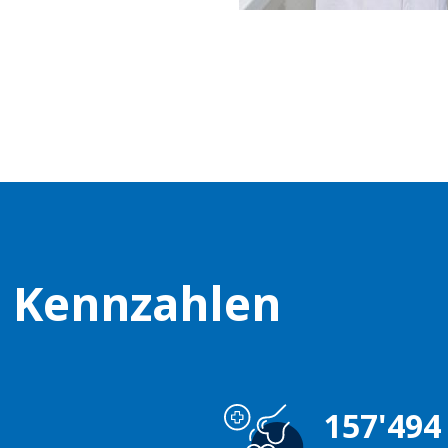
n Kennzahlen
157'494