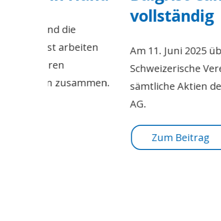
vollständig
iten
Am 11. Juni 2025 übernahm der
Schweizerische Verein Balgrist
ammen.
sämtliche Aktien der Balgrist Campu
AG.
Zum Beitrag