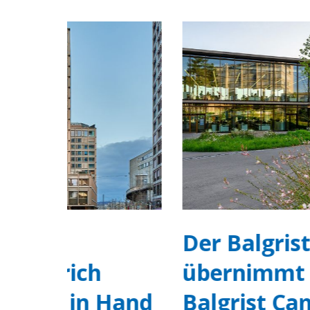
Der Balgrist
übernimmt den
Hand
Balgrist Campus