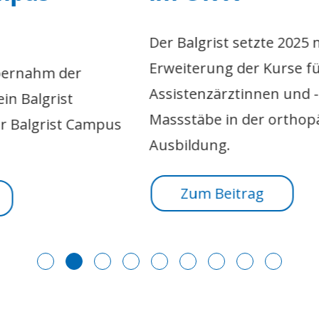
Der Balgrist setzte 2025 mit der
I
Erweiterung der Kurse für
U
Assistenzärztinnen und -ärzte neue
B
Massstäbe in der orthopädischen
F
s
Ausbildung.
Zum Beitrag