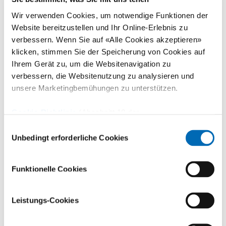
Bewegungsapparat gehen gemeinsame Wege. Die
Wir verwenden Cookies, um notwendige Funktionen der
beiden Spitäler schlossen im 2025 einen
Website bereitzustellen und Ihr Online-Erlebnis zu
entsprechenden Kooperationsvertrag ab.
verbessern. Wenn Sie auf «Alle Cookies akzeptieren»
klicken, stimmen Sie der Speicherung von Cookies auf
Patientinnen und Patienten beider Spitäler profitieren
Ihrem Gerät zu, um die Websitenavigation zu
seither von der jeweiligen Expertise des
verbessern, die Websitenutzung zu analysieren und
Kooperationspartners.
unsere Marketingbemühungen zu unterstützen.
Medizinische Kooperationsfelder
Cookie-Richtlinie
(Abschnitt 10 der
Datenschutzerklärung)
Einwilligungsauswahl
Unbedingt erforderliche Cookies
Seit dem 1. März 2025 führt die Universitätsklinik
Balgrist einen Teil ihrer ambulanten
Funktionelle Cookies
handchirurgischen Eingriffe bei ihren Patientinnen
und Patienten in der Infrastruktur des Ambulanten
Leistungs-Cookies
Zentrums «Stadtspital Zürich Europaallee» durch. Die
Nachsorge dieser Fälle findet am Balgrist statt. Die